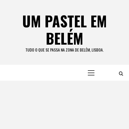
Skip
to
UM PASTEL EM
content
BELÉM
TUDO O QUE SE PASSA NA ZONA DE BELÉM, LISBOA.
Primary
Menu