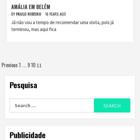
AMÁLIA EM BELÉM
BY
PAULO RIBEIRO
16 YEARS AGO
Já não vou a tempo de recomendar uma visita, pois já
terminou, mas aqui fica
Posts
Previous
1
9
10
…
11
navigation
Pesquisa
Search
for:
Publicidade