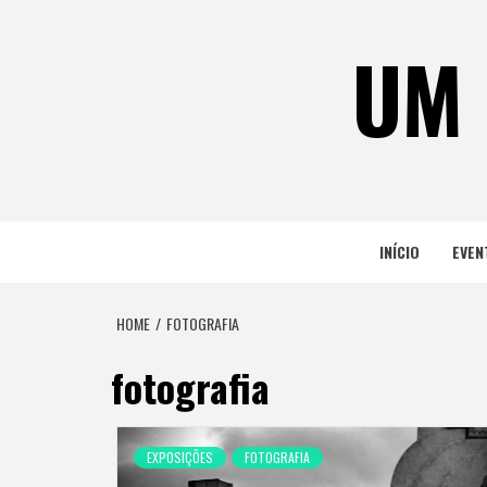
Skip
to
UM 
content
INÍCIO
EVEN
HOME
FOTOGRAFIA
fotografia
EXPOSIÇÕES
FOTOGRAFIA