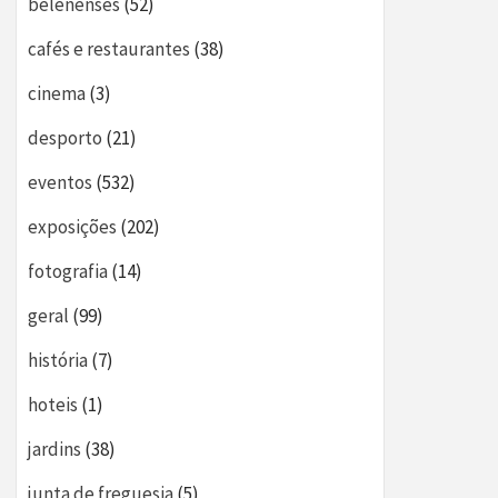
belenenses
(52)
cafés e restaurantes
(38)
cinema
(3)
desporto
(21)
eventos
(532)
exposições
(202)
fotografia
(14)
geral
(99)
história
(7)
hoteis
(1)
jardins
(38)
junta de freguesia
(5)