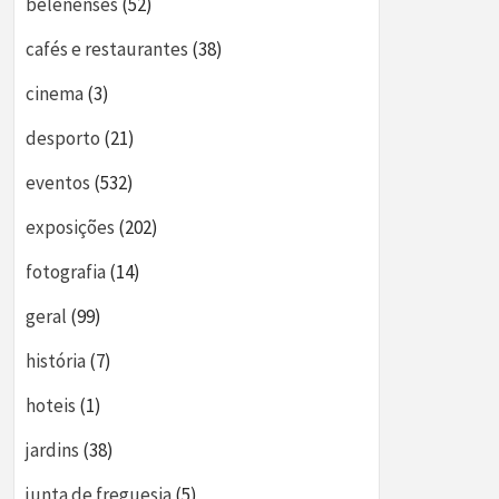
belenenses
(52)
cafés e restaurantes
(38)
cinema
(3)
desporto
(21)
eventos
(532)
exposições
(202)
fotografia
(14)
geral
(99)
história
(7)
hoteis
(1)
jardins
(38)
junta de freguesia
(5)