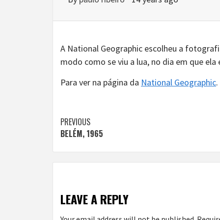
A National Geographic escolheu a fotografi
modo como se viu a lua, no dia em que ela 
Para ver na página da
National Geographic
.
Continue
PREVIOUS
BELÉM, 1965
Reading
LEAVE A REPLY
Your email address will not be published.
Requir