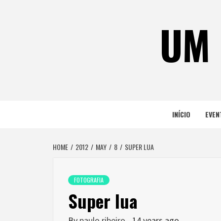
Skip
to
UM 
content
INÍCIO
EVEN
HOME
2012
MAY
8
SUPER LUA
FOTOGRAFIA
Super lua
By
paulo ribeiro
14 years ago