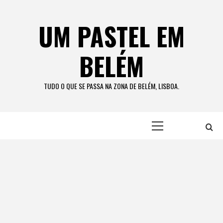
Skip
to
UM PASTEL EM
content
BELÉM
TUDO O QUE SE PASSA NA ZONA DE BELÉM, LISBOA.
Primary
Menu