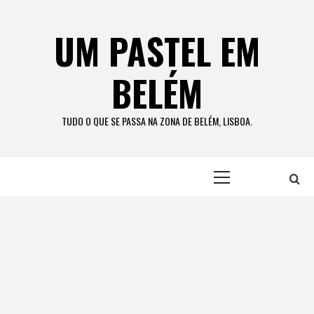
Skip
to
UM PASTEL EM
content
BELÉM
TUDO O QUE SE PASSA NA ZONA DE BELÉM, LISBOA.
Primary
Menu