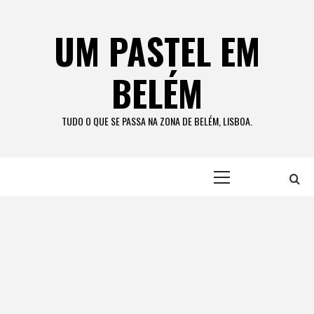
Skip
to
UM PASTEL EM
content
BELÉM
TUDO O QUE SE PASSA NA ZONA DE BELÉM, LISBOA.
Primary
Menu