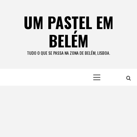
Skip
to
UM PASTEL EM
content
BELÉM
TUDO O QUE SE PASSA NA ZONA DE BELÉM, LISBOA.
Primary
Menu