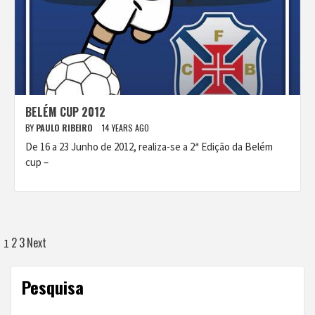
BELÉM CUP 2012
BY
PAULO RIBEIRO
14 YEARS AGO
De 16 a 23 Junho de 2012, realiza-se a 2ª Edição da Belém
cup –
Posts
2
3
Next
1
navigation
Pesquisa