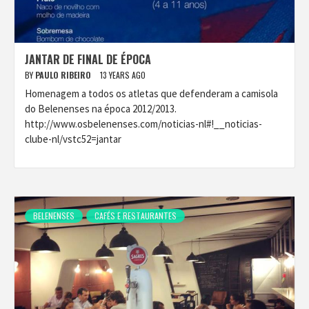
JANTAR DE FINAL DE ÉPOCA
BY
PAULO RIBEIRO
13 YEARS AGO
Homenagem a todos os atletas que defenderam a camisola
do Belenenses na época 2012/2013.
http://www.osbelenenses.com/noticias-nl#!__noticias-
clube-nl/vstc52=jantar
BELENENSES
CAFÉS E RESTAURANTES