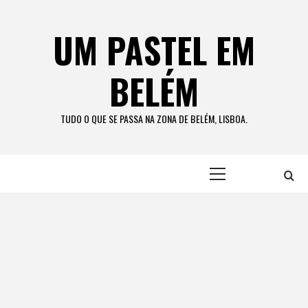
Skip
to
UM PASTEL EM
content
BELÉM
TUDO O QUE SE PASSA NA ZONA DE BELÉM, LISBOA.
Primary
Menu