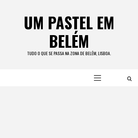
Skip
to
UM PASTEL EM
content
BELÉM
TUDO O QUE SE PASSA NA ZONA DE BELÉM, LISBOA.
Primary
Menu