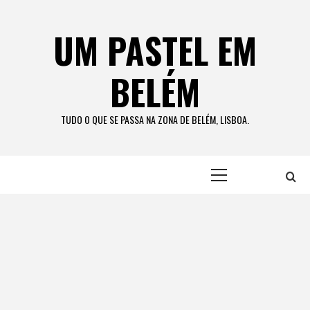
Skip
to
UM PASTEL EM
content
BELÉM
TUDO O QUE SE PASSA NA ZONA DE BELÉM, LISBOA.
Primary
Menu