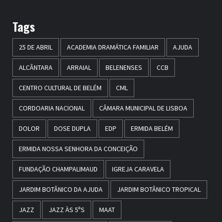
Tags
25 DE ABRIL
ACADEMIA DRAMÁTICA FAMILIAR
AJUDA
ALCÂNTARA
ARRAIAL
BELENENSES
CCB
CENTRO CULTURAL DE BELÉM
CML
CORDOARIA NACIONAL
CÂMARA MUNICIPAL DE LISBOA
DOLOR
DOSE DUPLA
EDP
ERMIDA BELÉM
ERMIDA NOSSA SENHORA DA CONCEIÇÃO
FUNDAÇÃO CHAMPALIMAUD
IGREJA CARAVELA
JARDIM BOTÂNICO DA AJUDA
JARDIM BOTÂNICO TROPICAL
JAZZ
JAZZ ÀS 5ªS
MAAT