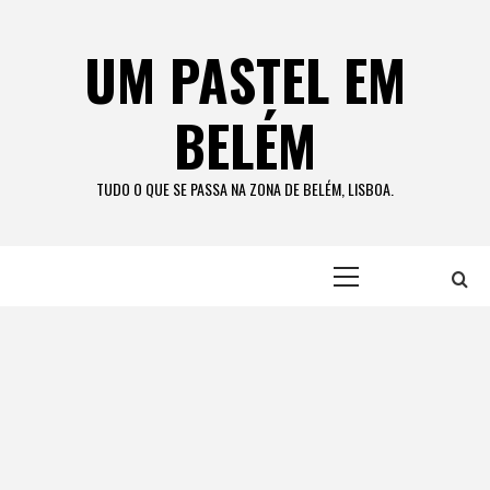
Skip
to
UM PASTEL EM
content
BELÉM
TUDO O QUE SE PASSA NA ZONA DE BELÉM, LISBOA.
Primary
Menu