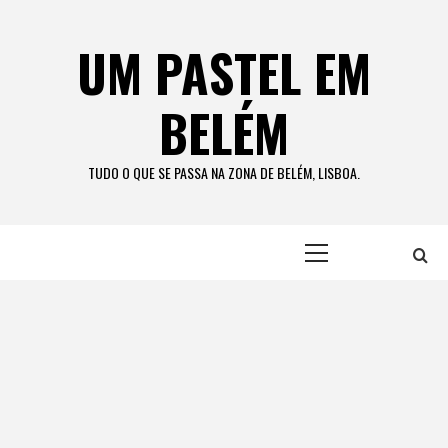
Skip
to
UM PASTEL EM
content
BELÉM
TUDO O QUE SE PASSA NA ZONA DE BELÉM, LISBOA.
Primary
Menu