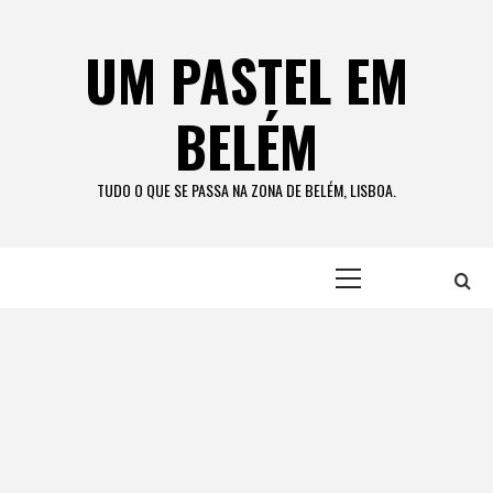
Skip
to
UM PASTEL EM
content
BELÉM
TUDO O QUE SE PASSA NA ZONA DE BELÉM, LISBOA.
Primary
Menu