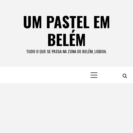
Skip
to
UM PASTEL EM
content
BELÉM
TUDO O QUE SE PASSA NA ZONA DE BELÉM, LISBOA.
Primary
Menu