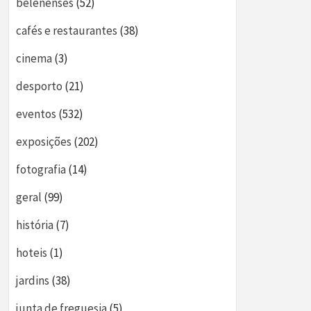
belenenses
(52)
cafés e restaurantes
(38)
cinema
(3)
desporto
(21)
eventos
(532)
exposições
(202)
fotografia
(14)
geral
(99)
história
(7)
hoteis
(1)
jardins
(38)
junta de freguesia
(5)