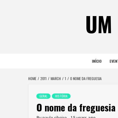
Skip
to
UM 
content
INÍCIO
EVEN
HOME
2011
MARCH
1
O NOME DA FREGUESIA
GERAL
HISTÓRIA
O nome da freguesia
By
paulo ribeiro
15 years ago