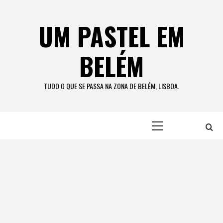
Skip
to
UM PASTEL EM
content
BELÉM
TUDO O QUE SE PASSA NA ZONA DE BELÉM, LISBOA.
Primary
Menu