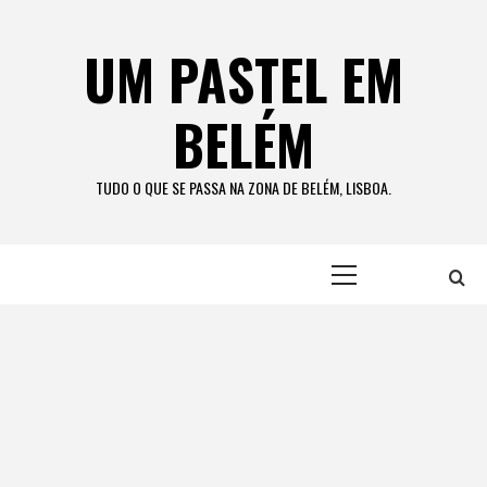
Skip
to
UM PASTEL EM
content
BELÉM
TUDO O QUE SE PASSA NA ZONA DE BELÉM, LISBOA.
Primary
Menu