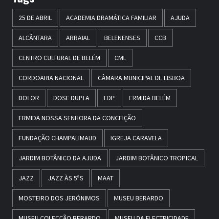
25 DE ABRIL
ACADEMIA DRAMÁTICA FAMILIAR
AJUDA
ALCÂNTARA
ARRAIAL
BELENENSES
CCB
CENTRO CULTURAL DE BELÉM
CML
CORDOARIA NACIONAL
CÂMARA MUNICIPAL DE LISBOA
DOLOR
DOSE DUPLA
EDP
ERMIDA BELÉM
ERMIDA NOSSA SENHORA DA CONCEIÇÃO
FUNDAÇÃO CHAMPALIMAUD
IGREJA CARAVELA
JARDIM BOTÂNICO DA AJUDA
JARDIM BOTÂNICO TROPICAL
JAZZ
JAZZ ÀS 5ªS
MAAT
MOSTEIRO DOS JERÓNIMOS
MUSEU BERARDO
MUSEU COLECÇÃO BERARDO
MUSEU DA ELECTRICIDADE