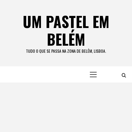
Skip
to
UM PASTEL EM
content
BELÉM
TUDO O QUE SE PASSA NA ZONA DE BELÉM, LISBOA.
Primary
Menu