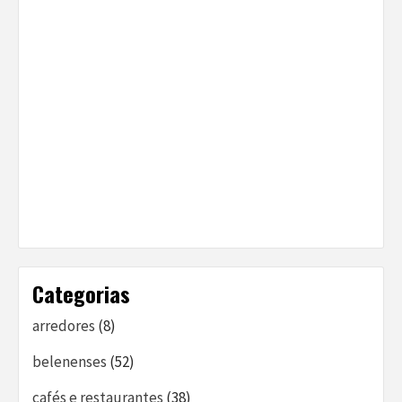
Categorias
arredores
(8)
belenenses
(52)
cafés e restaurantes
(38)