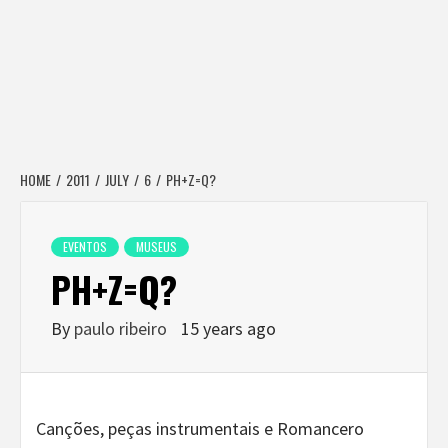
HOME
2011
JULY
6
PH+Z=Q?
EVENTOS
MUSEUS
PH+Z=Q?
By
paulo ribeiro
15 years ago
Canções, peças instrumentais e Romancero