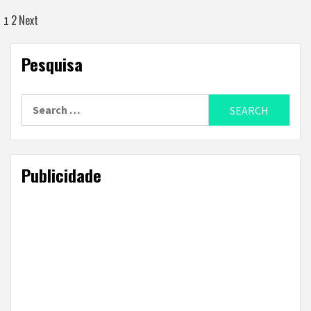
Posts
2
Next
1
navigation
Pesquisa
Search
for:
Publicidade