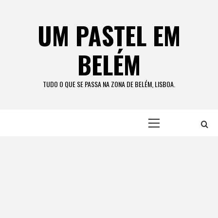
Skip
to
UM PASTEL EM
content
BELÉM
TUDO O QUE SE PASSA NA ZONA DE BELÉM, LISBOA.
Primary
Menu