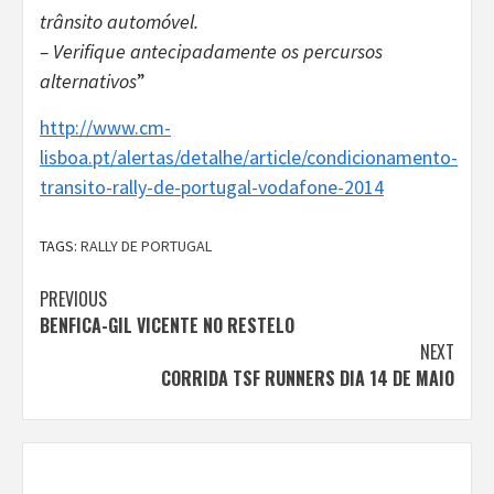
trânsito automóvel.
– Verifique antecipadamente os percursos
alternativos
”
http://www.cm-
lisboa.pt/alertas/detalhe/article/condicionamento-
transito-rally-de-portugal-vodafone-2014
TAGS:
RALLY DE PORTUGAL
Continue
PREVIOUS
BENFICA-GIL VICENTE NO RESTELO
Reading
NEXT
CORRIDA TSF RUNNERS DIA 14 DE MAIO