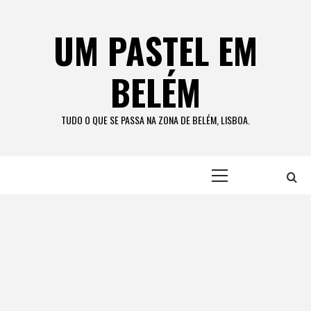
Skip
to
UM PASTEL EM
content
BELÉM
TUDO O QUE SE PASSA NA ZONA DE BELÉM, LISBOA.
Primary
Menu