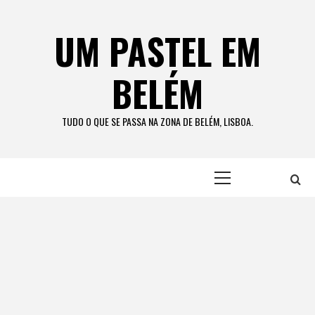
Skip
to
UM PASTEL EM
content
BELÉM
TUDO O QUE SE PASSA NA ZONA DE BELÉM, LISBOA.
Primary
Menu