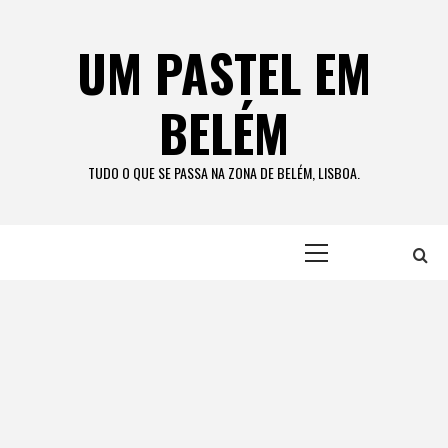
Skip
to
UM PASTEL EM
content
BELÉM
TUDO O QUE SE PASSA NA ZONA DE BELÉM, LISBOA.
Primary
Menu