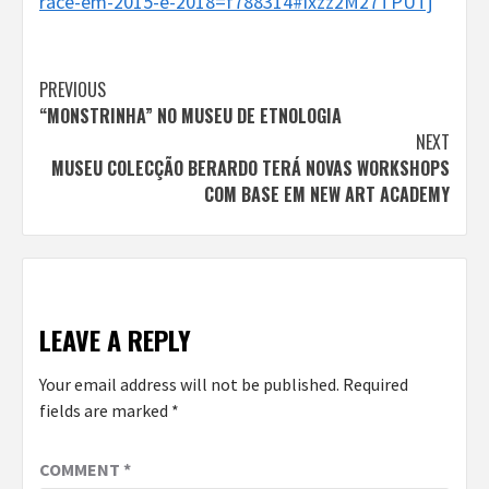
race-em-2015-e-2018=f788314#ixzz2M27TPUTj
Continue
PREVIOUS
“MONSTRINHA” NO MUSEU DE ETNOLOGIA
Reading
NEXT
MUSEU COLECÇÃO BERARDO TERÁ NOVAS WORKSHOPS
COM BASE EM NEW ART ACADEMY
LEAVE A REPLY
Your email address will not be published.
Required
fields are marked
*
COMMENT
*