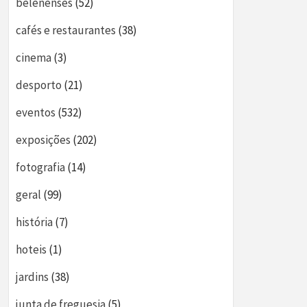
belenenses
(52)
cafés e restaurantes
(38)
cinema
(3)
desporto
(21)
eventos
(532)
exposições
(202)
fotografia
(14)
geral
(99)
história
(7)
hoteis
(1)
jardins
(38)
junta de freguesia
(5)