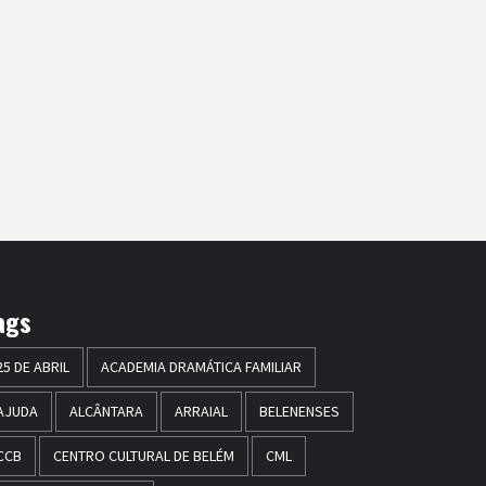
ags
25 DE ABRIL
ACADEMIA DRAMÁTICA FAMILIAR
AJUDA
ALCÂNTARA
ARRAIAL
BELENENSES
CCB
CENTRO CULTURAL DE BELÉM
CML