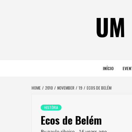
Skip
to
UM 
content
INÍCIO
EVEN
HOME
2010
NOVEMBER
19
ECOS DE BELÉM
HISTÓRIA
Ecos de Belém
By
paulo ribeiro
16 years ago