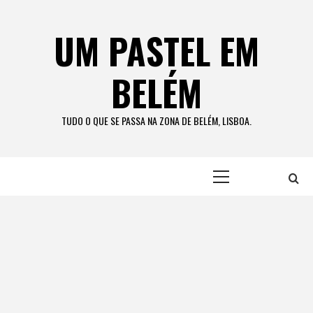
Skip
to
UM PASTEL EM
content
BELÉM
TUDO O QUE SE PASSA NA ZONA DE BELÉM, LISBOA.
Primary
Menu