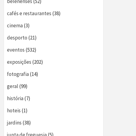
belenenses
(52)
cafés e restaurantes
(38)
cinema
(3)
desporto
(21)
eventos
(532)
exposições
(202)
fotografia
(14)
geral
(99)
história
(7)
hoteis
(1)
jardins
(38)
junta de freguesia
(5)