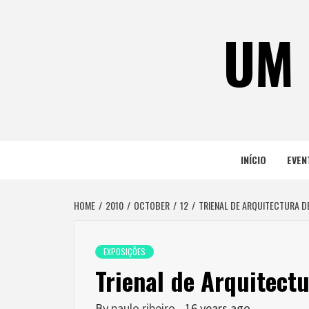
Skip
to
UM 
content
INÍCIO
EVEN
HOME
2010
OCTOBER
12
TRIENAL DE ARQUITECTURA D
EXPOSIÇÕES
Trienal de Arquitectu
By
paulo ribeiro
16 years ago