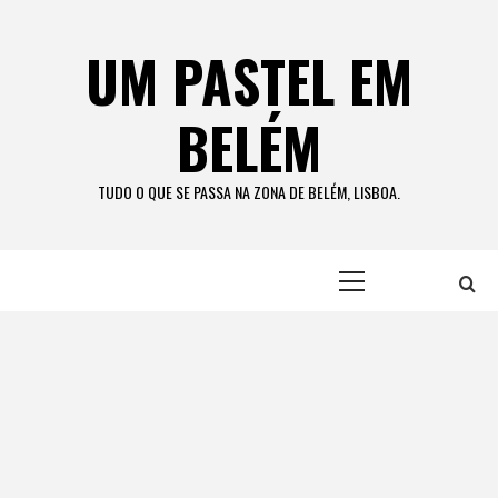
Skip
to
UM PASTEL EM
content
BELÉM
TUDO O QUE SE PASSA NA ZONA DE BELÉM, LISBOA.
Primary
Menu