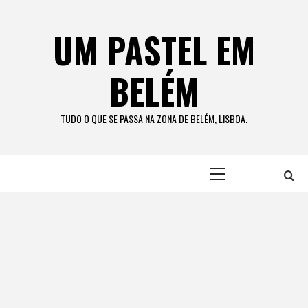
Skip
to
UM PASTEL EM
content
BELÉM
TUDO O QUE SE PASSA NA ZONA DE BELÉM, LISBOA.
Primary
Menu