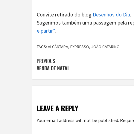
Convite retirado do blog
Desenhos do Dia
.
Sugerimos também uma passagem pela rep
e partir”
.
TAGS:
ALCÂNTARA
,
EXPRESSO
,
JOÃO CATARINO
Continue
PREVIOUS
VENDA DE NATAL
Reading
LEAVE A REPLY
Your email address will not be published.
Requir