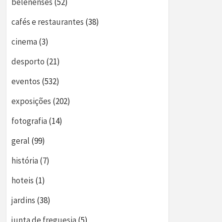
belenenses
(52)
cafés e restaurantes
(38)
cinema
(3)
desporto
(21)
eventos
(532)
exposições
(202)
fotografia
(14)
geral
(99)
história
(7)
hoteis
(1)
jardins
(38)
junta de freguesia
(5)