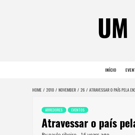
Skip
to
UM 
content
INÍCIO
EVEN
HOME
2010
NOVEMBER
26
ATRAVESSAR O PAÍS PELA EN
ARREDORES
EVENTOS
Atravessar o país pel
By
paulo ribeiro
16 years ago