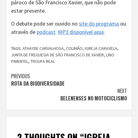
pároco de São Francisco Xavier, que não pode
estar presente.
O debate pode ser ouvido no
site do programa
ou
através de
podcast
.
MP3 disponível aqui
.
TAGS:
ATHAYDE CARVALHOSA
,
COLIMÃO
,
IGREJA CARAVELA
,
JUNTA DE FREGUESIA DE SÃO FRANCISCO DE XAVIER
,
LINO
PIMENTEL
,
TROUFA REAL
Continue
PREVIOUS
ROTA DA BIODIVERSIDADE
Reading
NEXT
BELENENSES NO MOTOCICLISMO
2 THOUGHTS ON “
IGREJA