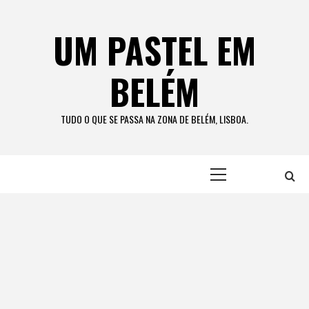
Skip
to
UM PASTEL EM
content
BELÉM
TUDO O QUE SE PASSA NA ZONA DE BELÉM, LISBOA.
Primary
Menu