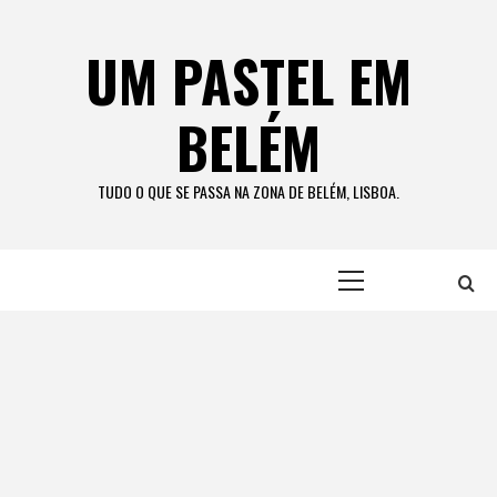
Skip
to
UM PASTEL EM
content
BELÉM
TUDO O QUE SE PASSA NA ZONA DE BELÉM, LISBOA.
Primary
Menu