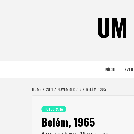
Skip
to
UM 
content
INÍCIO
EVEN
HOME
2011
NOVEMBER
8
BELÉM, 1965
FOTOGRAFIA
Belém, 1965
By
paulo ribeiro
15 years ago