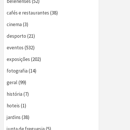
belenenses
(52)
cafés e restaurantes
(38)
cinema
(3)
desporto
(21)
eventos
(532)
exposições
(202)
fotografia
(14)
geral
(99)
história
(7)
hoteis
(1)
jardins
(38)
junta de freguesia
(5)