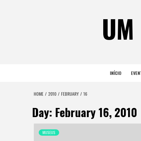
Skip
to
UM 
content
INÍCIO
EVEN
HOME
2010
FEBRUARY
16
Day:
February 16, 2010
MUSEUS