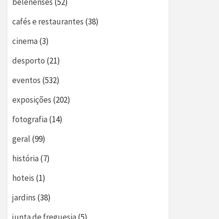
belenenses
(52)
cafés e restaurantes
(38)
cinema
(3)
desporto
(21)
eventos
(532)
exposições
(202)
fotografia
(14)
geral
(99)
história
(7)
hoteis
(1)
jardins
(38)
junta de freguesia
(5)