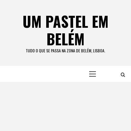
Skip
to
UM PASTEL EM
content
BELÉM
TUDO O QUE SE PASSA NA ZONA DE BELÉM, LISBOA.
Primary
Menu