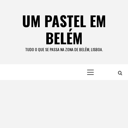
Skip
to
UM PASTEL EM
content
BELÉM
TUDO O QUE SE PASSA NA ZONA DE BELÉM, LISBOA.
Primary
Menu