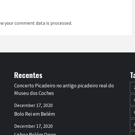
w your comment data is processed
.
Recentes
T
Concerto Picadeiro no antigo picadeiro real do
Museu dos Coches
December 17, 2020
Bolo Rei em Belém
December 17, 2020
Lisboa Belém Open