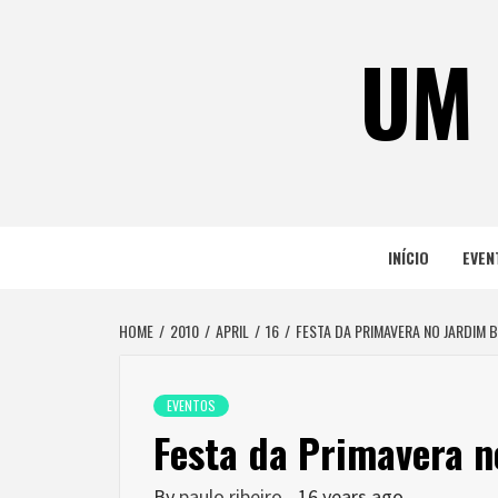
Skip
to
UM 
content
INÍCIO
EVEN
HOME
2010
APRIL
16
FESTA DA PRIMAVERA NO JARDIM 
EVENTOS
Festa da Primavera n
By
paulo ribeiro
16 years ago