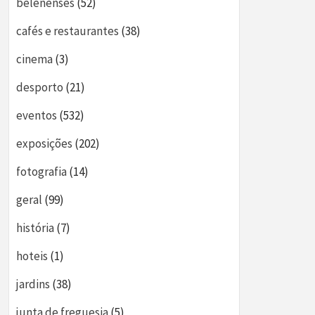
belenenses
(52)
cafés e restaurantes
(38)
cinema
(3)
desporto
(21)
eventos
(532)
exposições
(202)
fotografia
(14)
geral
(99)
história
(7)
hoteis
(1)
jardins
(38)
junta de freguesia
(5)