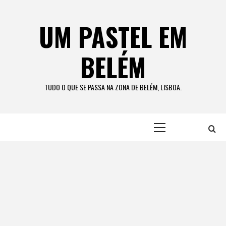
Skip
to
UM PASTEL EM
content
BELÉM
TUDO O QUE SE PASSA NA ZONA DE BELÉM, LISBOA.
Primary
Menu