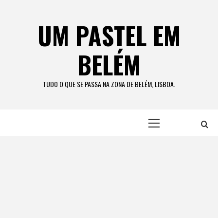
Skip
to
UM PASTEL EM
content
BELÉM
TUDO O QUE SE PASSA NA ZONA DE BELÉM, LISBOA.
Primary
Menu