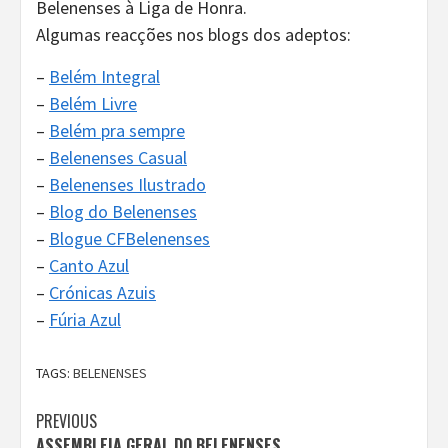
Belenenses à Liga de Honra.
Algumas reacções nos blogs dos adeptos:
–
Belém Integral
–
Belém Livre
–
Belém pra sempre
–
Belenenses Casual
–
Belenenses Ilustrado
–
Blog do Belenenses
–
Blogue CFBelenenses
–
Canto Azul
–
Crónicas Azuis
–
Fúria Azul
TAGS:
BELENENSES
Continue
PREVIOUS
ASSEMBLEIA GERAL DO BELENENSES