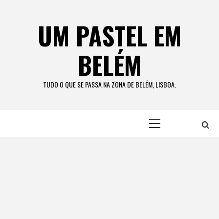
Skip
to
UM PASTEL EM
content
BELÉM
TUDO O QUE SE PASSA NA ZONA DE BELÉM, LISBOA.
Primary
Menu