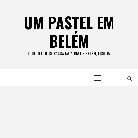
Skip
to
UM PASTEL EM
content
BELÉM
TUDO O QUE SE PASSA NA ZONA DE BELÉM, LISBOA.
Primary
Menu