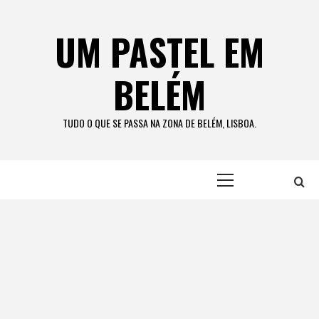
Skip
to
UM PASTEL EM
content
BELÉM
TUDO O QUE SE PASSA NA ZONA DE BELÉM, LISBOA.
Primary
Menu