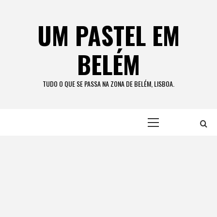
Skip
to
UM PASTEL EM
content
BELÉM
TUDO O QUE SE PASSA NA ZONA DE BELÉM, LISBOA.
Primary
Menu