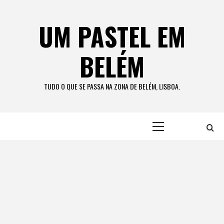
Skip
to
UM PASTEL EM
content
BELÉM
TUDO O QUE SE PASSA NA ZONA DE BELÉM, LISBOA.
Primary
Menu