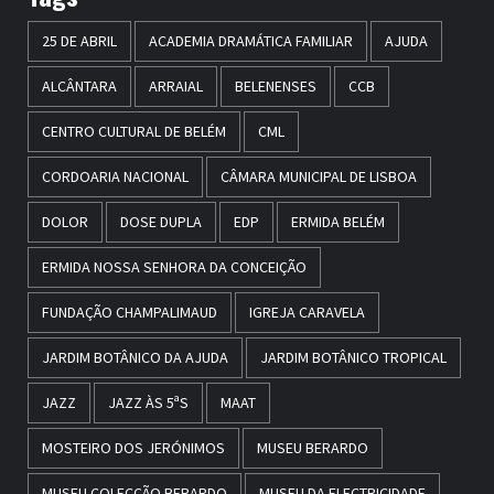
25 DE ABRIL
ACADEMIA DRAMÁTICA FAMILIAR
AJUDA
ALCÂNTARA
ARRAIAL
BELENENSES
CCB
CENTRO CULTURAL DE BELÉM
CML
CORDOARIA NACIONAL
CÂMARA MUNICIPAL DE LISBOA
DOLOR
DOSE DUPLA
EDP
ERMIDA BELÉM
ERMIDA NOSSA SENHORA DA CONCEIÇÃO
FUNDAÇÃO CHAMPALIMAUD
IGREJA CARAVELA
JARDIM BOTÂNICO DA AJUDA
JARDIM BOTÂNICO TROPICAL
JAZZ
JAZZ ÀS 5ªS
MAAT
MOSTEIRO DOS JERÓNIMOS
MUSEU BERARDO
MUSEU COLECÇÃO BERARDO
MUSEU DA ELECTRICIDADE