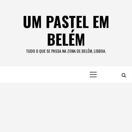
Skip
to
UM PASTEL EM
content
BELÉM
TUDO O QUE SE PASSA NA ZONA DE BELÉM, LISBOA.
Primary
Menu