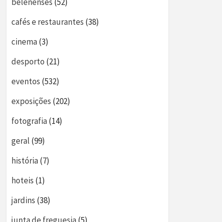
belenenses
(52)
cafés e restaurantes
(38)
cinema
(3)
desporto
(21)
eventos
(532)
exposições
(202)
fotografia
(14)
geral
(99)
história
(7)
hoteis
(1)
jardins
(38)
junta de freguesia
(5)