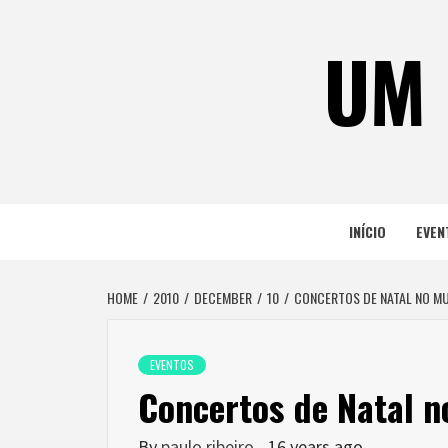
Skip
to
UM 
content
INÍCIO
EVEN
HOME
2010
DECEMBER
10
CONCERTOS DE NATAL NO MU
EVENTOS
Concertos de Natal n
By
paulo ribeiro
16 years ago