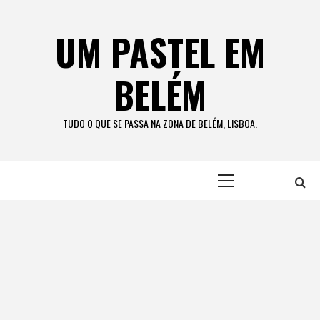
Skip
to
UM PASTEL EM
content
BELÉM
TUDO O QUE SE PASSA NA ZONA DE BELÉM, LISBOA.
Primary
Menu