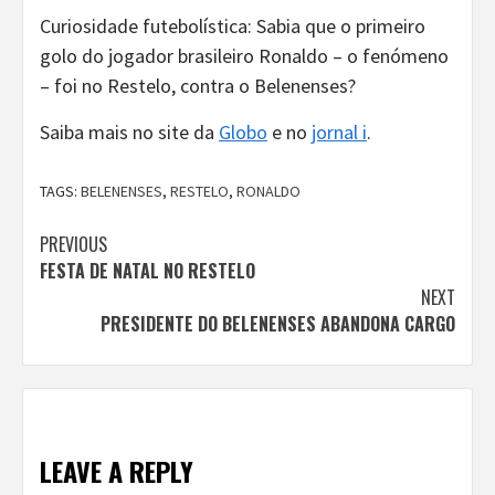
Curiosidade futebolística: Sabia que o primeiro
golo do jogador brasileiro Ronaldo – o fenómeno
– foi no Restelo, contra o Belenenses?
Saiba mais no site da
Globo
e no
jornal i
.
TAGS:
BELENENSES
,
RESTELO
,
RONALDO
Continue
PREVIOUS
FESTA DE NATAL NO RESTELO
Reading
NEXT
PRESIDENTE DO BELENENSES ABANDONA CARGO
LEAVE A REPLY