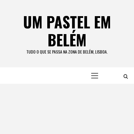
Skip
to
UM PASTEL EM
content
BELÉM
TUDO O QUE SE PASSA NA ZONA DE BELÉM, LISBOA.
Primary
Menu