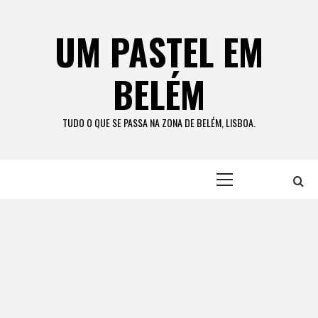
Skip
to
UM PASTEL EM
content
BELÉM
TUDO O QUE SE PASSA NA ZONA DE BELÉM, LISBOA.
Primary
Menu