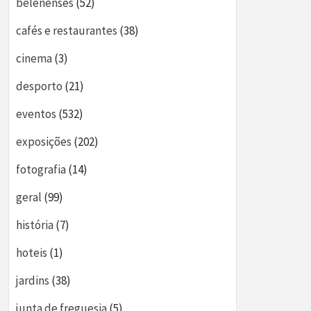
belenenses
(52)
cafés e restaurantes
(38)
cinema
(3)
desporto
(21)
eventos
(532)
exposições
(202)
fotografia
(14)
geral
(99)
história
(7)
hoteis
(1)
jardins
(38)
junta de freguesia
(5)