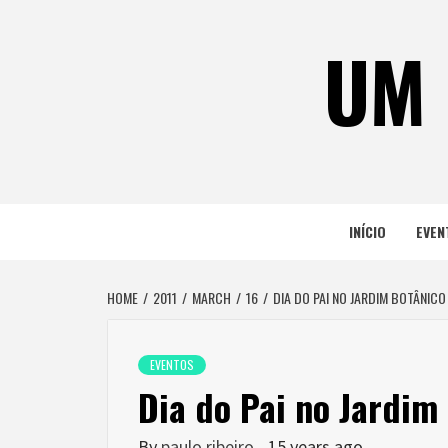
Skip
to
UM 
content
INÍCIO
EVEN
HOME
2011
MARCH
16
DIA DO PAI NO JARDIM BOTÂNICO
EVENTOS
Dia do Pai no Jardim
By
paulo ribeiro
15 years ago