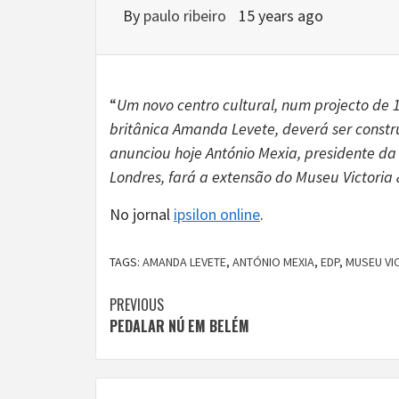
By
paulo ribeiro
15 years ago
“
Um novo centro cultural, num projecto de 
britânica Amanda Levete, deverá ser constr
anunciou hoje António Mexia, presidente d
Londres, fará a extensão do Museu Victoria
No jornal
ipsilon online
.
TAGS:
AMANDA LEVETE
,
ANTÓNIO MEXIA
,
EDP
,
MUSEU VI
Continue
PREVIOUS
PEDALAR NÚ EM BELÉM
Reading