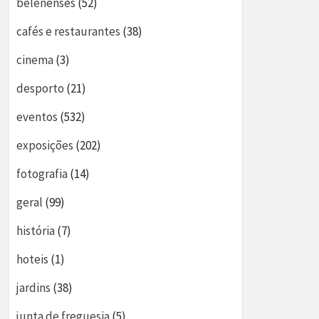
belenenses
(52)
cafés e restaurantes
(38)
cinema
(3)
desporto
(21)
eventos
(532)
exposições
(202)
fotografia
(14)
geral
(99)
história
(7)
hoteis
(1)
jardins
(38)
junta de freguesia
(5)