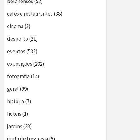
belenenses
(52)
cafés e restaurantes
(38)
cinema
(3)
desporto
(21)
eventos
(532)
exposições
(202)
fotografia
(14)
geral
(99)
história
(7)
hoteis
(1)
jardins
(38)
junta de freguesia
(5)